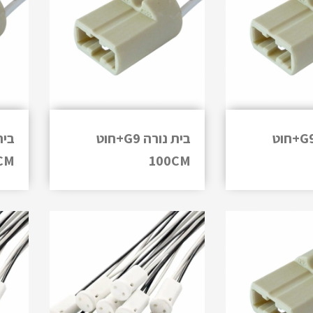
בית נורה G9+חוט
בית נורה G9+חוט
CM
100CM