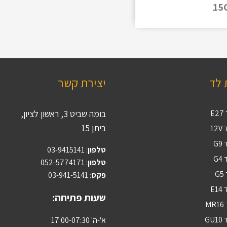
15
 לד
יצירת קשר
E
בומה שביט 3, ראשון לציון,
ביתן 15
12
G
טלפון
:
03-9415141
G
טלפון
: 052-5774171
G
פקס
: 03-941-5141
E1
שעות פתיחה:
M
GU
א'-ה' 17:00-07:30