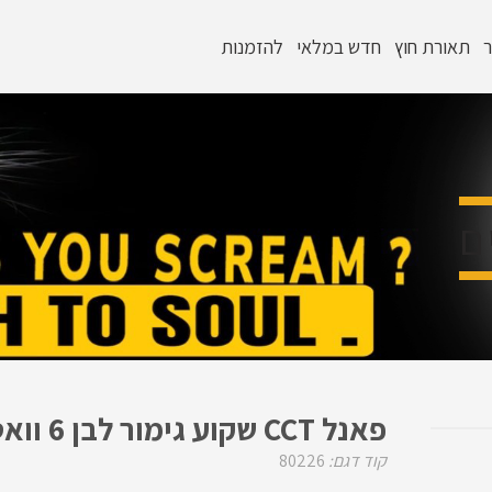
ר
תאורת חוץ
חדש במלאי
להזמנות
ם
פאנל CCT שקוע גימור לבן 6 וואט-מרובע
קוד דגם:
80226