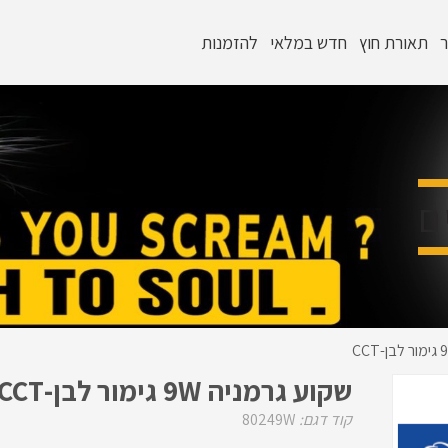
ר
תאורת חוץ
חדש במלאי
להזמנות
ם
שקוע גרמניה 9W גימור לבן-CCT
קוד דגם:
80249W