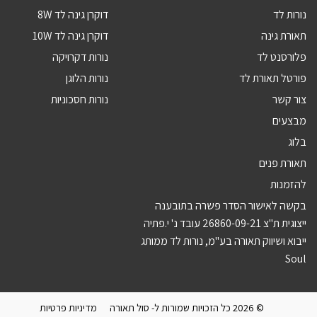
נורות לד
דוקרן גינה לד 8W
תאורת גינה
דוקרן גינה לד 10W
פלורסנט לד
נורות דקרויקה
פורטל תאורת לד
נורות הלוגן
צור קשר
נורות חסכוניות
מבצעים
בלוג
תאורת פנים
להזמנות
בקשה לאישור הסדר פשרה בתובענה
ייצוגית ת"צ 26860-09-21 עובד נ' י.פתיה
ייבוא ושיווק תאורה בע"מ, נורות לד ממותג
Soul
© 2026 כל הזכויות שמורות ל- סול תאורה
מדיניות פרטיות