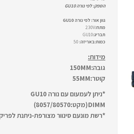
הספק: לפי נורה GU10
גוון אור:
לפי נורה GU10
מתח:
230V
תבריג:
GU10
כמות:באריזה:
50
מידות:
גובה:150MM
קוטר:55MM
*ניתן לעמעום עם נורה GU10
DIMM(מקט:8057/80570)
*רשת מונעם סינוור מצורפת-ניתנת לפריק