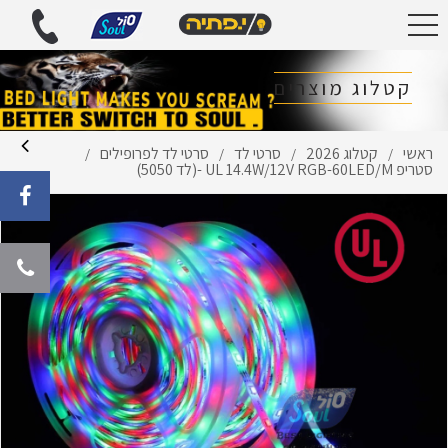
קטלוג מוצרים
ראשי
קטלוג 2026
סרטי לד
סרטי לד לפרופילים
/
/
/
/
סטריפ UL 14.4W/12V RGB-60LED/M -(לד 5050)