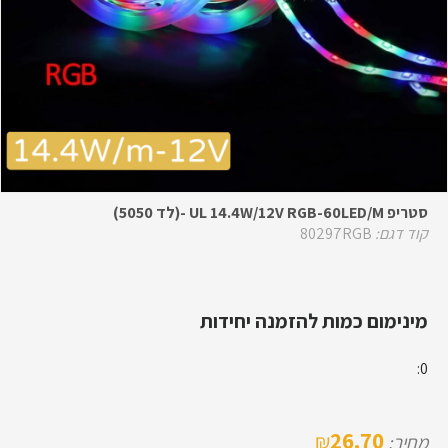
סטריפ UL 14.4W/12V RGB-60LED/M -(לד 5050)
קוד דגם:
80297RGB
מינימום כמות להזמנה יחידות
0:
26.70
₪
מחיר: