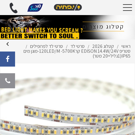
קטלוג מוצרים
ראשי
קטלוג 2026
סרטי לד
סרטי לד לפרופילים
/
/
/
/
סטריפ EDISON 14.4W/24V קר120LED/M -5700K-מוגן מים
IP65(1גליל=20 מטר)