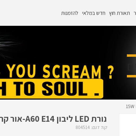
ר
תאורת חוץ
חדש במלאי
להזמנות
ם
נורת LED ליבון A60 E14-אור קר-15W E14
קוד דגם:
804514