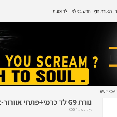
ר
תאורת חוץ
חדש במלאי
להזמנות
ם
נורת G9 לד כרמי+פתחי אוורור-אור קר-6W 230V
קוד דגם:
8007