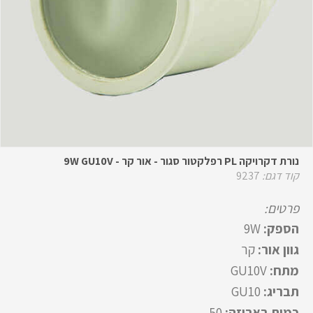
נורת דקרויקה PL רפלקטור סגור - אור קר - 9W GU10V
קוד דגם:
9237
פרטים:
הספק:
9W
גוון אור:
קר
מתח:
GU10V
תבריג:
GU10
כמות באריזה:
50