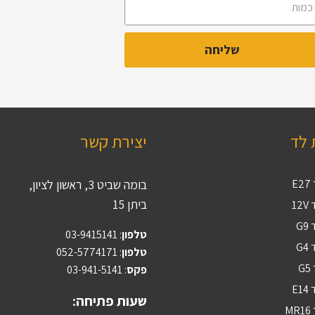
 לד
יצירת קשר
E
בומה שביט 3, ראשון לציון,
ביתן 15
12
G
טלפון
:
03-9415141
G
טלפון
: 052-5774171
G
פקס
: 03-941-5141
E1
שעות פתיחה:
M