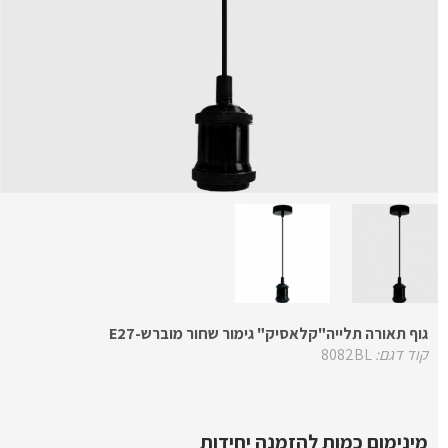
גוף תאורה תלייה"קלאסיק" גימור שחור מוברש-E27
קוד דגם:
8082BL
מינימום כמות להזמנה יחידות